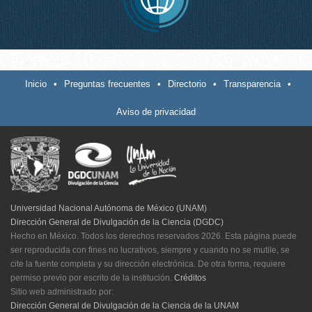
Inicio
•
Preguntas frecuentes
•
Directorio
•
Transparencia
•
Aviso de privacidad
Universidad Nacional Autónoma de México (UNAM)
Dirección General de Divulgación de la Ciencia (DGDC)
Hecho en México. Todos los derechos reservados 2026. Esta página puede
ser reproducida con fines no lucrativos, siempre y cuando no se mutile, se
cite la fuente completa y su dirección electrónica. De otra forma, requiere
permiso previo por escrito de la institución.
Créditos
Sitio web administrado por:
Dirección General de Divulgación de la Ciencia de la UNAM