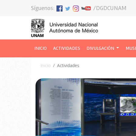
Síguenos:
/DGDCUNAM
INICIO
(CURRENT)
ACTIVIDADES
DIVULGACIÓN
MUS
Inicio
Actividades