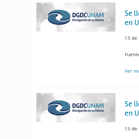
Se l
en 
13 de
Fuent
Ver ma
Se l
en 
13 de