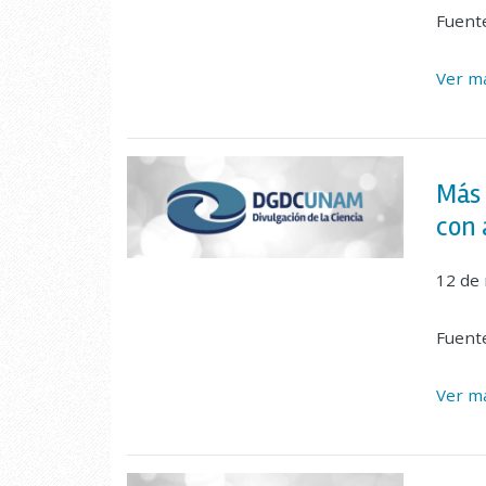
Fuent
Ver ma
Más 
con 
12 de
Fuent
Ver ma