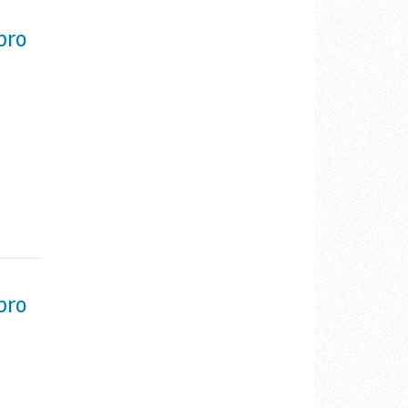
bro
bro