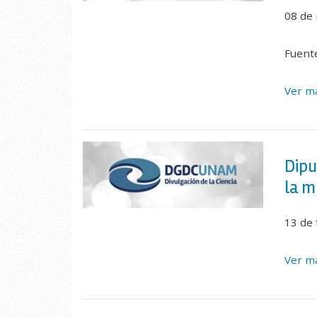
08 de
Fuent
Ver ma
Dipu
la m
13 de
Ver ma