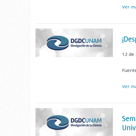
Ver ma
¡Des
12 de
Fuent
Ver ma
Sema
Univ