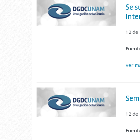
Se s
Inte
12 de
Fuent
Ver ma
Sema
12 de
Fuent