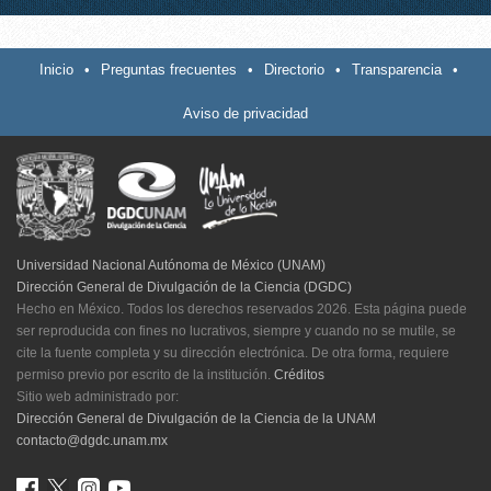
Inicio
•
Preguntas frecuentes
•
Directorio
•
Transparencia
•
Aviso de privacidad
Universidad Nacional Autónoma de México (UNAM)
Dirección General de Divulgación de la Ciencia (DGDC)
Hecho en México. Todos los derechos reservados 2026. Esta página puede
ser reproducida con fines no lucrativos, siempre y cuando no se mutile, se
cite la fuente completa y su dirección electrónica. De otra forma, requiere
permiso previo por escrito de la institución.
Créditos
Sitio web administrado por:
Dirección General de Divulgación de la Ciencia de la UNAM
contacto@dgdc.unam.mx