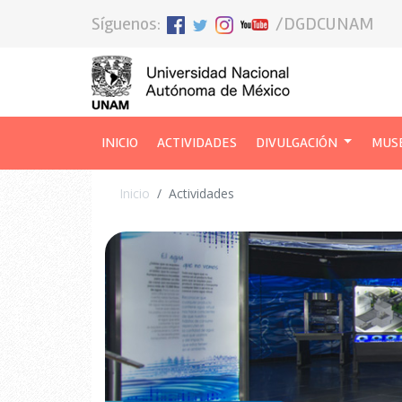
Síguenos:
/DGDCUNAM
INICIO
(CURRENT)
ACTIVIDADES
DIVULGACIÓN
MUS
Inicio
Actividades