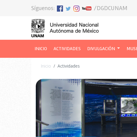
Síguenos:
/DGDCUNAM
INICIO
(CURRENT)
ACTIVIDADES
DIVULGACIÓN
MUS
Inicio
Actividades