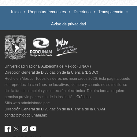
Inicio
•
Preguntas frecuentes
•
Directorio
•
Transparencia
•
Aviso de privacidad
Universidad Nacional Autónoma de México (UNAM)
Dirección General de Divulgación de la Ciencia (DGDC)
Hecho en México. Todos los derechos reservados 2026. Esta página puede
ser reproducida con fines no lucrativos, siempre y cuando no se mutile, se
cite la fuente completa y su dirección electrónica. De otra forma, requiere
permiso previo por escrito de la institución.
Créditos
Sitio web administrado por:
Dirección General de Divulgación de la Ciencia de la UNAM
contacto@dgdc.unam.mx