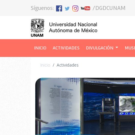
Síguenos:
/DGDCUNAM
INICIO
(CURRENT)
ACTIVIDADES
DIVULGACIÓN
MUS
Inicio
Actividades