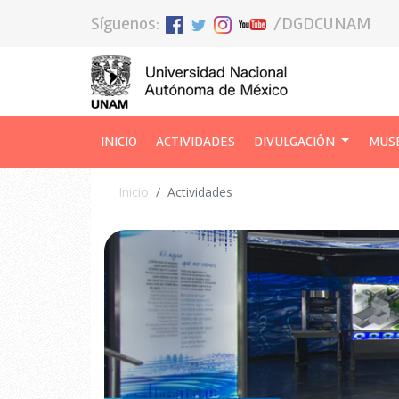
Síguenos:
/DGDCUNAM
INICIO
(CURRENT)
ACTIVIDADES
DIVULGACIÓN
MUS
Inicio
Actividades