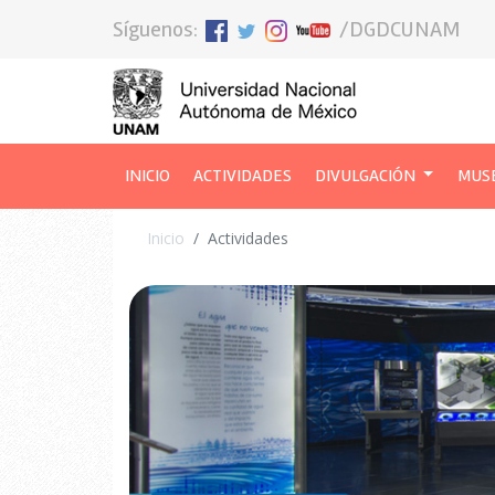
Síguenos:
/DGDCUNAM
INICIO
(CURRENT)
ACTIVIDADES
DIVULGACIÓN
MUS
Inicio
Actividades