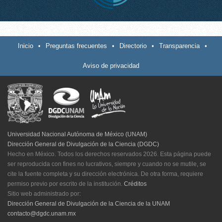
Inicio
•
Preguntas frecuentes
•
Directorio
•
Transparencia
•
Aviso de privacidad
Universidad Nacional Autónoma de México (UNAM)
Dirección General de Divulgación de la Ciencia (DGDC)
Hecho en México. Todos los derechos reservados 2026. Esta página puede
ser reproducida con fines no lucrativos, siempre y cuando no se mutile, se
cite la fuente completa y su dirección electrónica. De otra forma, requiere
permiso previo por escrito de la institución.
Créditos
Sitio web administrado por:
Dirección General de Divulgación de la Ciencia de la UNAM
contacto@dgdc.unam.mx