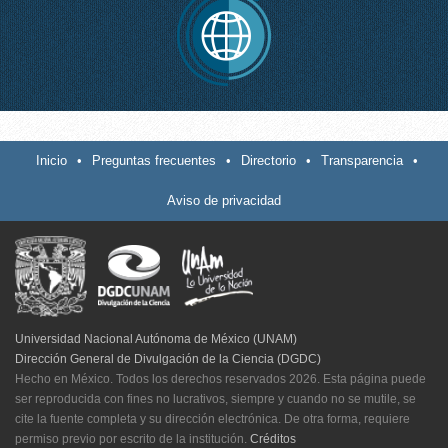
Inicio
•
Preguntas frecuentes
•
Directorio
•
Transparencia
•
Aviso de privacidad
Universidad Nacional Autónoma de México (UNAM)
Dirección General de Divulgación de la Ciencia (DGDC)
Hecho en México. Todos los derechos reservados 2026. Esta página puede
ser reproducida con fines no lucrativos, siempre y cuando no se mutile, se
cite la fuente completa y su dirección electrónica. De otra forma, requiere
permiso previo por escrito de la institución.
Créditos