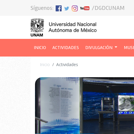
Síguenos:
/DGDCUNAM
INICIO
(CURRENT)
ACTIVIDADES
DIVULGACIÓN
MUS
Inicio
Actividades