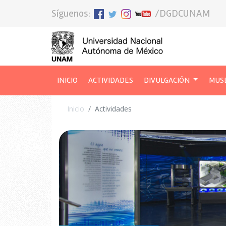
Síguenos:
/DGDCUNAM
INICIO
(CURRENT)
ACTIVIDADES
DIVULGACIÓN
MUS
Inicio
Actividades