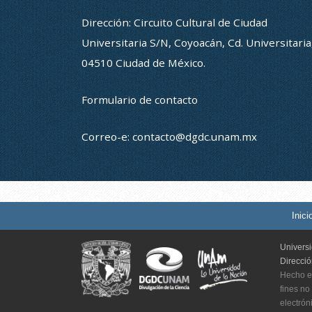
Dirección: Circuito Cultural de Ciudad
Universitaria S/N, Coyoacán, Cd. Universitaria
04510 Ciudad de México.
Formulario de contacto
Correo-e:
contacto@dgdc.unam.mx
Inici
Univers
Direcci
Hecho e
fines no
electrón