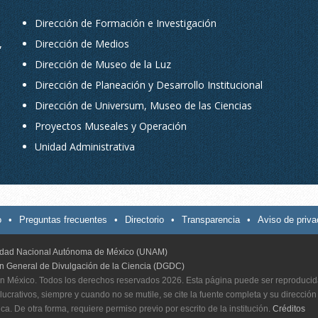
Dirección de Formación e Investigación
,
Dirección de Medios
Dirección de Museo de la Luz
Dirección de Planeación y Desarrollo Institucional
Dirección de Universum, Museo de las Ciencias
Proyectos Museales y Operación
Unidad Administrativa
o
•
Preguntas frecuentes
•
Directorio
•
Transparencia
•
Aviso de priva
idad Nacional Autónoma de México (UNAM)
ón General de Divulgación de la Ciencia (DGDC)
n México. Todos los derechos reservados 2026. Esta página puede ser reproducid
 lucrativos, siempre y cuando no se mutile, se cite la fuente completa y su dirección
ica. De otra forma, requiere permiso previo por escrito de la institución.
Créditos