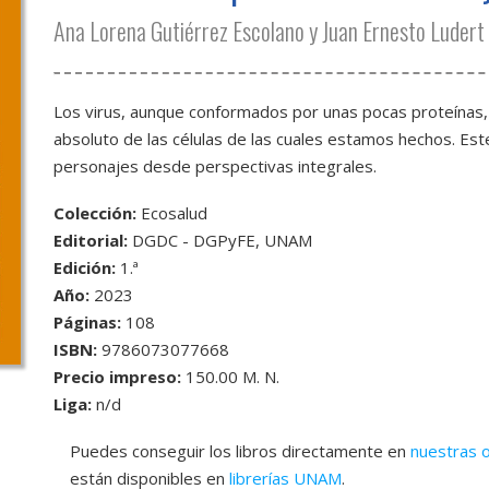
Ana Lorena Gutiérrez Escolano y Juan Ernesto Ludert
Los virus, aunque conformados por unas pocas proteínas,
absoluto de las células de las cuales estamos hechos. Est
personajes desde perspectivas integrales.
Colección:
Ecosalud
Editorial:
DGDC - DGPyFE, UNAM
Edición:
1.ª
Año:
2023
Páginas:
108
ISBN:
9786073077668
Precio impreso:
150.00 M. N.
Liga:
n/d
Puedes conseguir los libros directamente en
nuestras o
están disponibles en
librerías UNAM
.