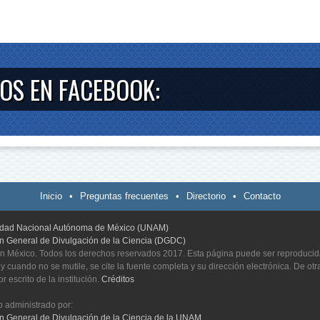
OS EN FACEBOOK:
Inicio
•
Preguntas frecuentes
•
Directorio
•
Contacto
idad Nacional Autónoma de México (UNAM)
ón General de Divulgación de la Ciencia (DGDC)
 México. Todos los derechos reservados 2017. Esta página puede ser reproducida 
y cuando no se mutile, se cite la fuente completa y su dirección electrónica. De ot
r escrito de la institución.
Créditos
b administrado por:
ón General de Divulgación de la Ciencia de la UNAM