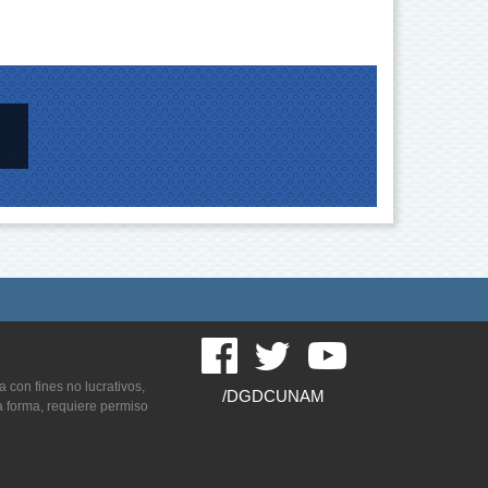
con fines no lucrativos,
/DGDCUNAM
ra forma, requiere permiso