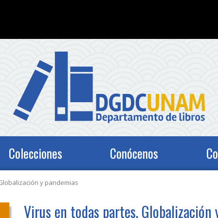
Colecciones
Conócenos
Co
 Globalización y pandemias
Virus en todas partes. Globalización