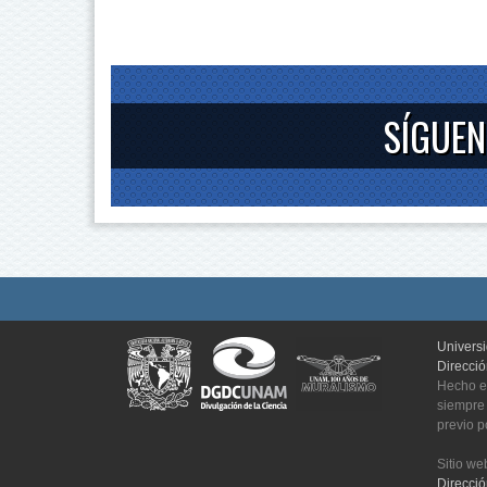
SÍGUEN
Univers
Direcci
Hecho en
siempre 
previo po
Sitio we
Direcci