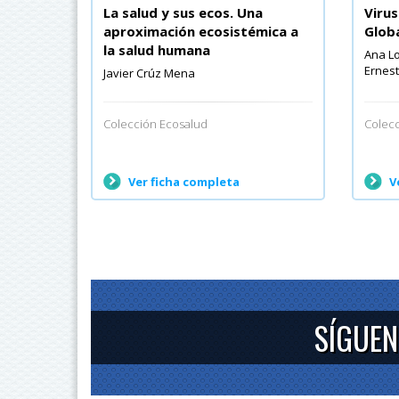
La salud y sus ecos. Una
Virus
aproximación ecosistémica a
Glob
la salud humana
Ana Lo
Ernest
Javier Crúz Mena
Colección Ecosalud
Colecc
Ver ficha completa
V
SÍGUEN