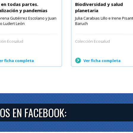
 en todas partes.
Biodiversidad y salud
alización y pandemias
planetaria
rena Gutiérrez Escolano y Juan
Julia Carabias Lillo e Irene Pisan
o Ludert León
Baruch
ión Ecosalud
Colección Ecosalud
er ficha completa
Ver ficha completa
OS EN FACEBOOK: