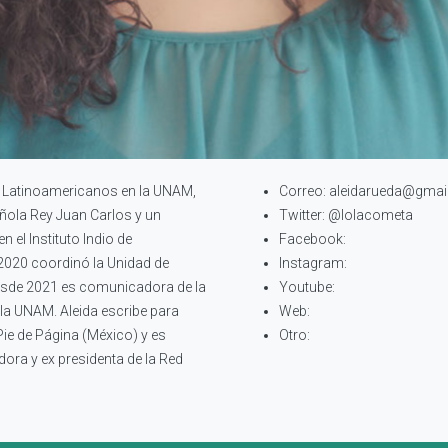
os Latinoamericanos en la UNAM,
Correo: aleidarueda@gmai
ñola Rey Juan Carlos y un
Twitter: @lolacometa
 el Instituto Indio de
Facebook:
2020 coordinó la Unidad de
Instagram:
desde 2021 es comunicadora de la
Youtube:
 la UNAM. Aleida escribe para
Web:
Pie de Página (México) y es
Otro:
ora y ex presidenta de la Red