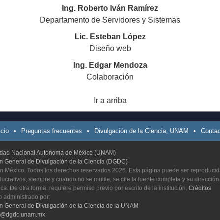
Ing. Roberto Iván Ramírez
Departamento de Servidores y Sistemas
Lic. Esteban López
Diseño web
Ing. Edgar Mendoza
Colaboración
Ir a arriba
icio
•
Preguntas frecuentes
•
Divulgación de la Ciencia, UNAM
•
Contac
idad Nacional Autónoma de México (UNAM)
ón General de Divulgación de la Ciencia (DGDC)
n México. Todos los derechos reservados 2026. Esta página puede ser reproducid
 lucrativos, siempre y cuando no se mutile, se cite la fuente completa y su dirección
ica. De otra forma, requiere permiso previo por escrito de la institución.
Créditos
b administrado por:
ón General de Divulgación de la Ciencia de la UNAM
o@dgdc.unam.mx