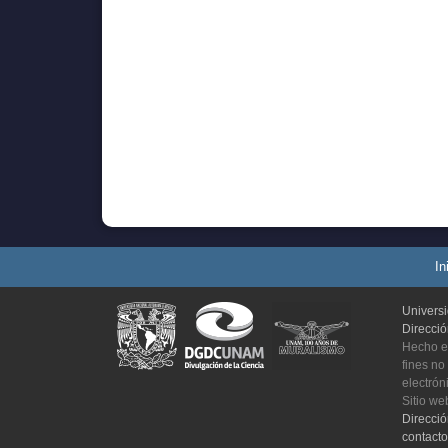
In
Univers
Direcci
Hecho e
fines no
electrón
Sitio we
Direcci
contact