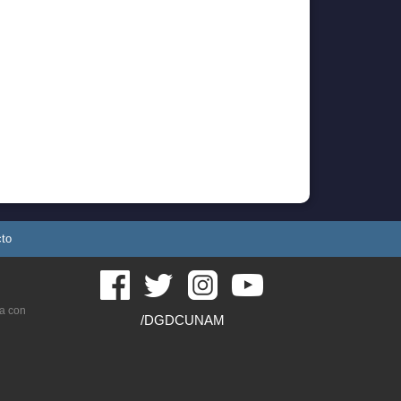
to
a con
/DGDCUNAM