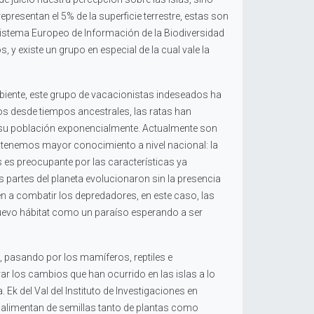
resentan el 5% de la superficie terrestre, estas son
 Sistema Europeo de Información de la Biodiversidad
y existe un grupo en especial de la cual vale la
biente, este grupo de vacacionistas indeseados ha
os desde tiempos ancestrales, las ratas han
tar su población exponencialmente. Actualmente son
 tenemos mayor conocimiento a nivel nacional: la
as es preocupante por las características ya
 partes del planeta evolucionaron sin la presencia
 a combatir los depredadores, en este caso, las
 nuevo hábitat como un paraíso esperando a ser
 pasando por los mamíferos, reptiles e
r los cambios que han ocurrido en las islas a lo
Ek del Val del Instituto de Investigaciones en
se alimentan de semillas tanto de plantas como