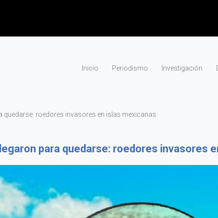
Inicio
Periodismo
Investigación
ra quedarse: roedores invasores en islas mexicanas
 llegaron para quedarse: roedores invasores e