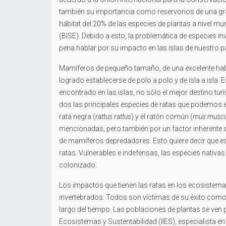
también su importancia como reservorios de una gran 
hábitat del 20% de las especies de plantas a nivel m
(BISE). Debido a esto, la problemática de especies in
pena hablar por su impacto en las islas de nuestro pa
Mamíferos de pequeño tamaño, de una excelente habi
logrado establecerse de polo a polo y de isla a isl
encontrado en las islas, no sólo el mejor destino tu
dos las principales especies de ratas que podemos 
rata negra (
rattus rattus
) y el ratón común (
mus muscu
mencionadas, pero también por un factor inherente a 
de mamíferos depredadores. Esto quiere decir que e
ratas. Vulnerables e indefensas, las especies nativa
colonizado.
Los impactos que tienen las ratas en los ecosistem
invertebrados. Todos son víctimas de su éxito como 
largo del tiempo. Las poblaciones de plantas se ven p
Ecosistemas y Sustentabilidad (IIES), especialista e