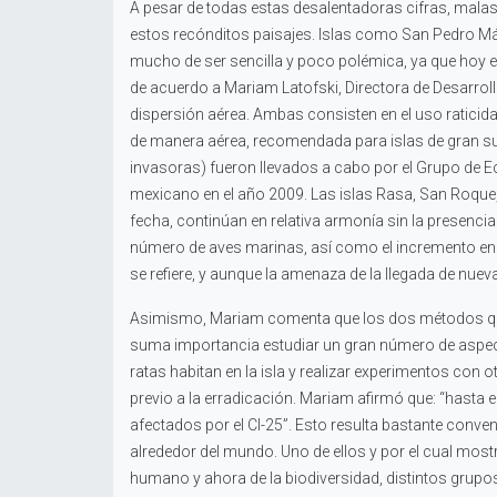
A pesar de todas estas desalentadoras cifras, malas 
estos recónditos paisajes. Islas como San Pedro Márti
mucho de ser sencilla y poco polémica, ya que hoy en
de acuerdo a Mariam Latofski, Directora de Desarroll
dispersión aérea. Ambas consisten en el uso raticida
de manera aérea, recomendada para islas de gran su
invasoras) fueron llevados a cabo por el Grupo de E
mexicano en el año 2009. Las islas Rasa, San Roque, 
fecha, continúan en relativa armonía sin la presenci
número de aves marinas, así como el incremento en e
se refiere, y aunque la amenaza de la llegada de nue
Asimismo, Mariam comenta que los dos métodos que s
suma importancia estudiar un gran número de aspect
ratas habitan en la isla y realizar experimentos con 
previo a la erradicación. Mariam afirmó que: “hast
afectados por el CI-25”. Esto resulta bastante con
alrededor del mundo. Uno de ellos y por el cual mo
humano y ahora de la biodiversidad, distintos grup