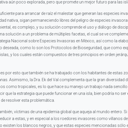
nativa aún poco explorada, pero que promete un mejor futuro para las is
suficiente para arrancar de raíz el malestar que generan las especies
dad nativa, sigan permaneciendo libres del peligro de especies invasora
ntal, es complejo, y su solución comprende el uso y diálogo de discipl
na solución a un problema de múltiples facetas, el cual se ve compleme
rategia Nacional sobre Especies Invasoras en México, así como la elabo
ie no deseada, como lo son los Protocolos de Bioseguridad, que como e
 islas, y los cuales están compuestos de tres principios en orden jerárq
, es por esto que también se ha trabajado con los habitantes de estas
anas. Asimismo, la Dra. Ek del Val complementa que la gran diversidad 
 como tropicales, es lo que hace su manejo un trabajo nada sencillo y
r que la estrategia que puede funcionar en una isla, bien podría no ser 
 de resolver esta problemática.
 también, víctimas de una epidemia global que aqueja al mundo entero. 
reducir a estas, y en especial a los roedores invasores como villanos de e
no existen los blancos negros, y que estas especies mencionadas sól