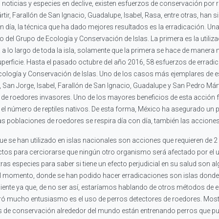
noticias y especies en declive, existen esfuerzos de conservación por 
r, Farallón de San Ignacio, Guadalupe, Isabel, Rasa, entre otras, han si
 día, la técnica que ha dado mejores resultados es la erradicación. Una
o del Grupo de Ecología y Conservación de Islas. La primera es la utiliz
 a lo largo de toda la isla, solamente que la primera se hace de maner
perficie. Hasta el pasado octubre del año 2016, 58 esfuerzos de errad
cología y Conservación de Islas. Uno de los casos más ejemplares de es
San Jorge, Isabel, Farallón de San Ignacio, Guadalupe y San Pedro Márti
a de roedores invasores. Uno de los mayores beneficios de esta acción fu
l número de reptiles nativos. De esta forma, México ha asegurado un p
vas poblaciones de roedores se respira día con día, también las accione
e han utilizado en islas nacionales son acciones que requieren de 2 a
os para cerciorarse que ningún otro organismo será afectado por el u
otras especies para saber si tiene un efecto perjudicial en su salud son
a el momento, donde se han podido hacer erradicaciones son islas dond
veniente ya que, de no ser así, estaríamos hablando de otros métodos 
stró mucho entusiasmo es el uso de perros detectores de roedores. Mo
os de conservación alrededor del mundo están entrenando perros que p