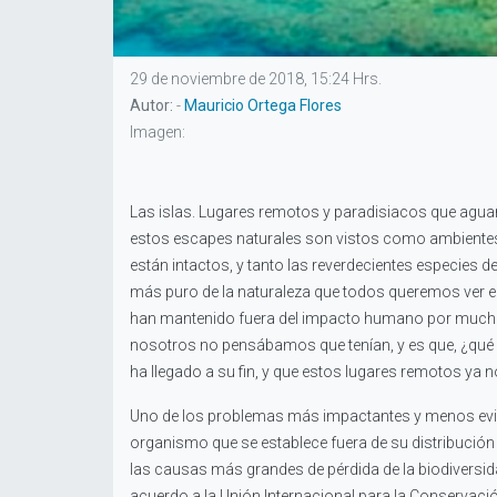
29 de noviembre de 2018, 15:24 Hrs.
Autor:
-
Mauricio Ortega Flores
Imagen:
Las islas. Lugares remotos y paradisiacos que aguar
estos escapes naturales son vistos como ambientes 
están intactos, y tanto las reverdecientes especies d
más puro de la naturaleza que todos queremos ver en e
han mantenido fuera del impacto humano por muchos 
nosotros no pensábamos que tenían, y es que, ¿qué no
ha llegado a su fin, y que estos lugares remotos ya
Uno de los problemas más impactantes y menos eviden
organismo que se establece fuera de su distribución
las causas más grandes de pérdida de la biodiversida
acuerdo a la Unión Internacional para la Conservación