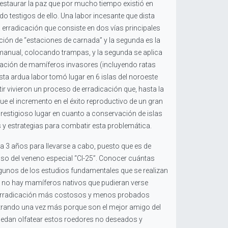
restaurar la paz que por mucho tiempo existió en
do testigos de ello. Una labor incesante que dista
 erradicación que consiste en dos vías principales
ación de “estaciones de carnada” y la segunda es la
a manual, colocando trampas, y la segunda se aplica
icación de mamíferos invasores (incluyendo ratas
ta ardua labor tomó lugar en 6 islas del noroeste
r vivieron un proceso de erradicación que, hasta la
e el incremento en el éxito reproductivo de un gran
restigioso lugar en cuanto a conservación de islas
s y estrategias para combatir esta problemática.
 3 años para llevarse a cabo, puesto que es de
so del veneno especial “CI-25”. Conocer cuántas
 algunos de los estudios fundamentales que se realizan
e no hay mamíferos nativos que pudieran verse
de erradicación más costosos y menos probados
strando una vez más porque son el mejor amigo del
uedan olfatear estos roedores no deseados y