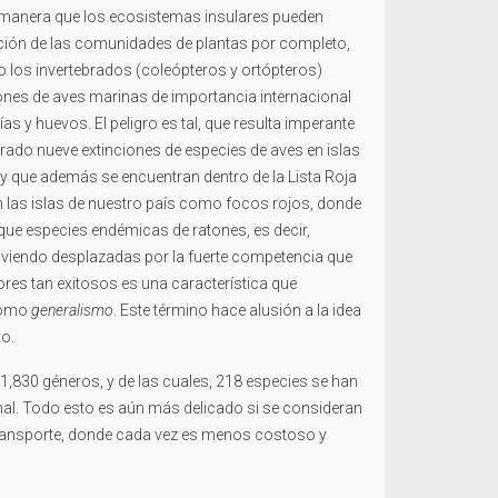
ta manera que los ecosistemas insulares pueden
ción de las comunidades de plantas por completo,
o los invertebrados (coleópteros y ortópteros)
iones de aves marinas de importancia internacional
y huevos. El peligro es tal, que resulta imperante
rado nueve extinciones de especies de aves en islas
y que además se encuentran dentro de la Lista Roja
n las islas de nuestro país como focos rojos, donde
 que especies endémicas de ratones, es decir,
 viendo desplazadas por la fuerte competencia que
sores tan exitosos es una característica que
 como
generalismo
. Este término hace alusión a la idea
to.
1,830 géneros, y de las cuales, 218 especies se han
onal. Todo esto es aún más delicado si se consideran
de transporte, donde cada vez es menos costoso y