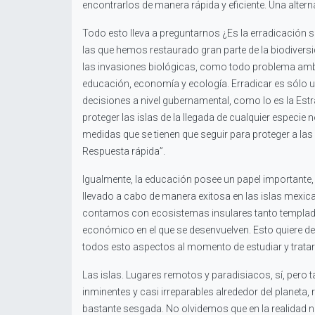
encontrarlos de manera rápida y eficiente. Una alter
Todo esto lleva a preguntarnos ¿Es la erradicación 
las que hemos restaurado gran parte de la biodiversi
las invasiones biológicas, como todo problema ambie
educación, economía y ecología. Erradicar es sólo u
decisiones a nivel gubernamental, como lo es la Est
proteger las islas de la llegada de cualquier espec
medidas que se tienen que seguir para proteger a las
Respuesta rápida”.
Igualmente, la educación posee un papel importante
llevado a cabo de manera exitosa en las islas mexic
contamos con ecosistemas insulares tanto templados
económico en el que se desenvuelven. Esto quiere deci
todos esto aspectos al momento de estudiar y tratar
Las islas. Lugares remotos y paradisiacos, sí, pero
inminentes y casi irreparables alrededor del planeta, 
bastante sesgada. No olvidemos que en la realidad 