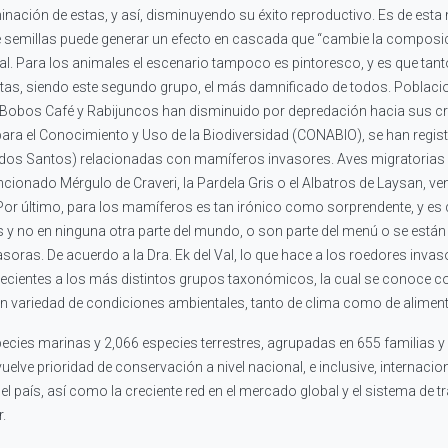
rminación de estas, y así, disminuyendo su éxito reproductivo. Es de es
e semillas puede generar un efecto en cascada que “cambie la composi
al. Para los animales el escenario tampoco es pintoresco, y es que tant
ratas, siendo este segundo grupo, el más damnificado de todos. Poblac
Bobos Café y Rabijuncos han disminuido por depredación hacia sus crías 
ra el Conocimiento y Uso de la Biodiversidad (CONABIO), se han regist
Todos Santos) relacionadas con mamíferos invasores. Aves migratorias 
onado Mérgulo de Craveri, la Pardela Gris o el Albatros de Laysan, ve
l. Por último, para los mamíferos es tan irónico como sorprendente, y es
y no en ninguna otra parte del mundo, o son parte del menú o se están
vasoras. De acuerdo a la Dra. Ek del Val, lo que hace a los roedores inva
ecientes a los más distintos grupos taxonómicos, la cual se conoce
an variedad de condiciones ambientales, tanto de clima como de alimen
cies marinas y 2,066 especies terrestres, agrupadas en 655 familias y 
lve prioridad de conservación a nivel nacional, e inclusive, internaci
n el país, así como la creciente red en el mercado global y el sistema 
.