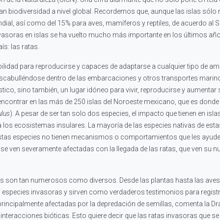
biodiversidad a nivel global. Recordemos que, aunque las islas sólo rep
undial, así como del 15% para aves, mamíferos y reptiles, de acuerdo al
vasoras en islas se ha vuelto mucho más importante en los últimos años, 
ís: las ratas.
lidad para reproducirse y capaces de adaptarse a cualquier tipo de am
a. Escabulléndose dentro de las embarcaciones y otros transportes marin
rístico, sino también, un lugar idóneo para vivir, reproducirse y aumen
encontrar en las más de 250 islas del Noroeste mexicano, que es donde
lus
). A pesar de ser tan solo dos especies, el impacto que tienen en isl
los ecosistemas insulares. La mayoría de las especies nativas de estas
stas especies no tienen mecanismos o comportamientos que les ayuden
s se ven severamente afectadas con la llegada de las ratas, que ven su
as son tan numerosos como diversos. Desde las plantas hasta las aves,
especies invasoras y sirven como verdaderos testimonios para registra
rincipalmente afectadas por la depredación de semillas, comenta la Dra. 
n interacciones bióticas. Esto quiere decir que las ratas invasoras que 