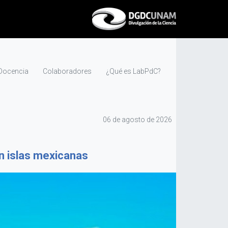
Docencia
Colaboradores
¿Qué es LabPdC?
06 de agosto de 2026
n islas mexicanas