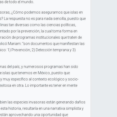
las de todo el mundo.
 invasoras, ¿Cómo podemos asegurarnos que islas en
s? La respuesta no es para nada sencilla, puesto que
inas tan diversas como las ciencias políticas,
ntado por la prevención, la cual toma forma en
ración de programas institucionales que traten de
xplicó Mariam: “son documentos que manifiestan las
uico: 1) Prevención, 2) Detección temprana y 3)
 zonas del país, y numerosos programas han sido
de islas que tenemos en México, puesto que
 muy específico al contexto ecológico y socio-
exitosa en otra. Lo importante es tener en mente
Si bien las especies invasoras están generando daños
sta historia, resultaría en una narrativa simplista y
o están aprovechando una oportunidad que