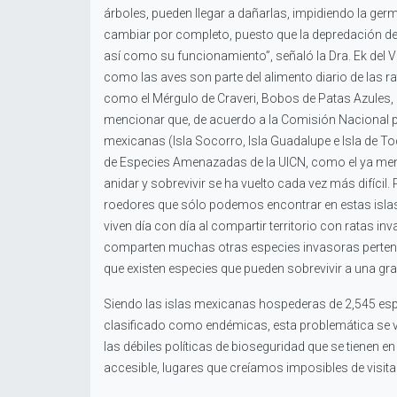
árboles, pueden llegar a dañarlas, impidiendo la ge
cambiar por completo, puesto que la depredación d
así como su funcionamiento”, señaló la Dra. Ek del V
como las aves son parte del alimento diario de las 
como el Mérgulo de Craveri, Bobos de Patas Azules, 
mencionar que, de acuerdo a la Comisión Nacional pa
mexicanas (Isla Socorro, Isla Guadalupe e Isla de 
de Especies Amenazadas de la UICN, como el ya menci
anidar y sobrevivir se ha vuelto cada vez más difíci
roedores que sólo podemos encontrar en estas islas 
viven día con día al compartir territorio con ratas in
comparten muchas otras especies invasoras perten
que existen especies que pueden sobrevivir a una gr
Siendo las islas mexicanas hospederas de 2,545 espe
clasificado como endémicas, esta problemática se vue
las débiles políticas de bioseguridad que se tienen e
accesible, lugares que creíamos imposibles de visitar