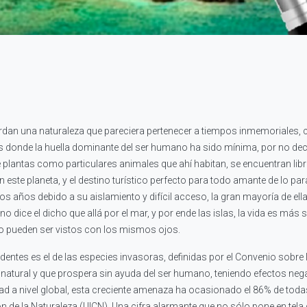
dan una naturaleza que pareciera pertenecer a tiempos inmemoriales, c
donde la huella dominante del ser humano ha sido mínima, por no deci
e plantas como particulares animales que ahí habitan, se encuentran libre
ste planeta, y el destino turístico perfecto para todo amante de lo para
años debido a su aislamiento y difícil acceso, la gran mayoría de el
 dice el dicho que allá por el mar, y por ende las islas, la vida es más
 no pueden ser vistos con los mismos ojos.
tes es el de las especies invasoras, definidas por el Convenio sobre 
 natural y que prospera sin ayuda del ser humano, teniendo efectos neg
d a nivel global, esta creciente amenaza ha ocasionado el 86% de todas
 de la Naturaleza (UICN). Una cifra alarmante que no sólo pone en tela d