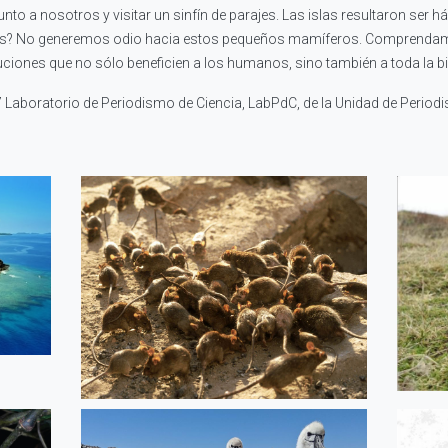
to a nosotros y visitar un sinfín de parajes. Las islas resultaron ser há
es? No generemos odio hacia estos pequeños mamíferos. Comprendamos
ones que no sólo beneficien a los humanos, sino también a toda la biod
7 Laboratorio de Periodismo de Ciencia, LabPdC, de la Unidad de Perio