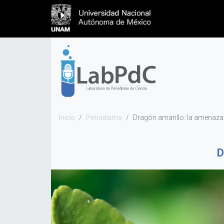
Inicio
Periodismo
Dragón amarillo: la amenaza
D