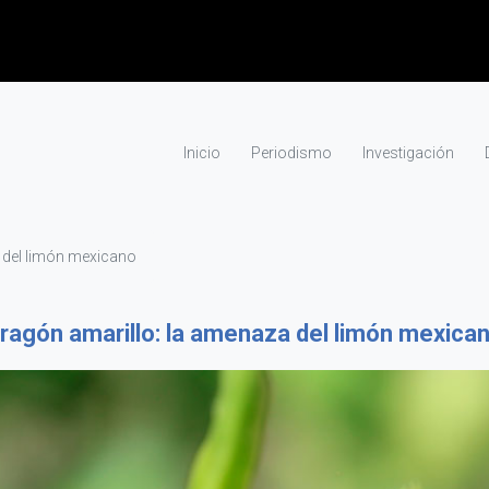
Inicio
Periodismo
Investigación
 del limón mexicano
ragón amarillo: la amenaza del limón mexica