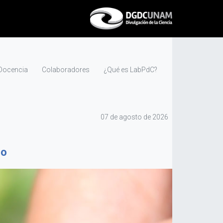
Docencia
Colaboradores
¿Qué es LabPdC?
07 de agosto de 2026
no