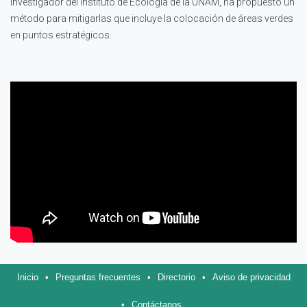
investigador del Instituto de Ecología de la UNAM, ha propuesto un
método para mitigarlas que incluye la colocación de áreas verdes
en puntos estratégicos.
Inicio
•
Preguntas frecuentes
•
Directorio
•
Aviso de privacidad
•
Contáctanos