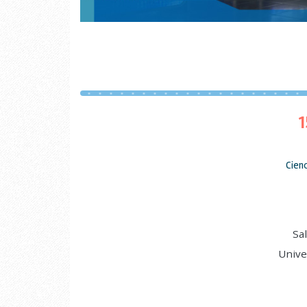
1
Cien
Sa
Unive