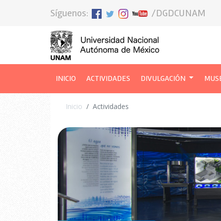
Síguenos:
/DGDCUNAM
INICIO
(CURRENT)
ACTIVIDADES
DIVULGACIÓN
MUS
Inicio
Actividades