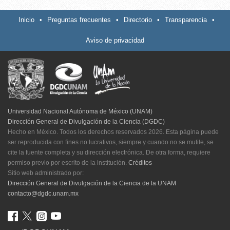
Inicio
•
Preguntas frecuentes
•
Directorio
•
Transparencia
•
Aviso de privacidad
Universidad Nacional Autónoma de México (UNAM)
Dirección General de Divulgación de la Ciencia (DGDC)
Hecho en México. Todos los derechos reservados 2026. Esta página puede
ser reproducida con fines no lucrativos, siempre y cuando no se mutile, se
cite la fuente completa y su dirección electrónica. De otra forma, requiere
permiso previo por escrito de la institución.
Créditos
Sitio web administrado por:
Dirección General de Divulgación de la Ciencia de la UNAM
contacto@dgdc.unam.mx